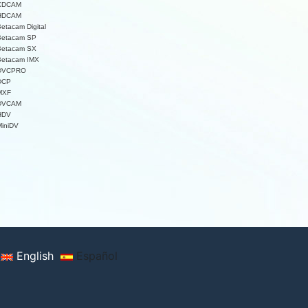
 XDCAM
 HDCAM
Betacam Digital
 Betacam SP
 Betacam SX
 Betacam IMX
 DVCPRO
 DCP
 MXF
 DVCAM
 HDV
MiniDV
English
Español