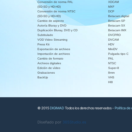
Conversión de norma PAL
XDCAM
(SD-SD y HD-HD)
MXF
Conversión de norma NTSC
DCP
(SD-SD y HD-HD)
Betacam digital
Cambio de aspecto
Betacam SP
Autoría Bluray y DVD
Betacam SX
Duplicación Bluray, DVD y CD
Betacam IMX
Subtitulado
DVCPRO
VOD Video Streaming
DVCAM
Press Kit
HDV
Exportación de archivos
MiniDV
Importación de archivos
Pulgada tipo C
Cambio de formato
PAL
Archivos digitales
NTSC
Edición de vídeo
Super-8
Grabaciones
8mm
BackUp
VHS
HI8
© 2015
DIGIMAD
Todos los derechos reservados -
Política de
Diseñado por
365Studio.es