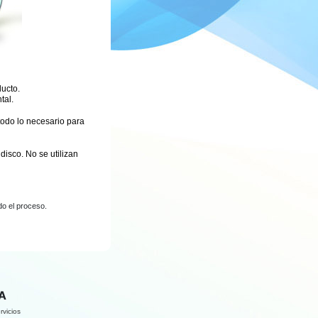
ucto.
tal.
odo lo necesario para
isco. No se utilizan
do el proceso.
A
rvicios