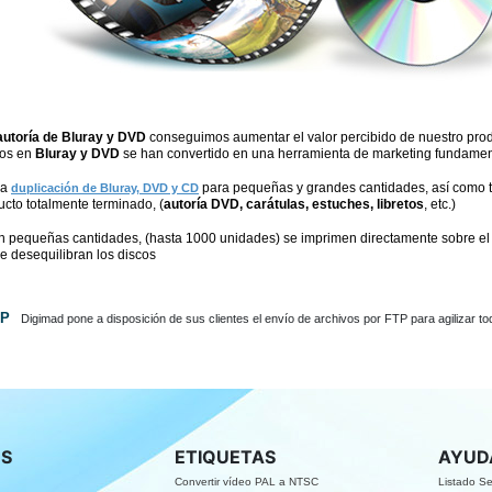
autoría de Bluray y DVD
conseguimos aumentar el valor percibido de nuestro prod
dos en
Bluray y DVD
se han convertido en una herramienta de marketing fundamen
la
para pequeñas y grandes cantidades, así como t
duplicación de Bluray, DVD y CD
ucto totalmente terminado, (
autoría DVD, carátulas, estuches, libretos
, etc.)
n pequeñas cantidades, (hasta 1000 unidades) se imprimen directamente sobre el d
e desequilibran los discos
TP
Digimad pone a disposición de sus clientes el envío de archivos por FTP para agilizar to
S
ETIQUETAS
AYUD
Convertir vídeo PAL a NTSC
Listado Se