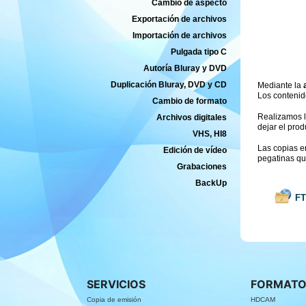
Cambio de aspecto
Exportación de archivos
Importación de archivos
Pulgada tipo C
Autoría Bluray y DVD
Duplicación Bluray, DVD y CD
Mediante la
Los conteni
Cambio de formato
Realizamos 
Archivos digitales
dejar el prod
VHS, HI8
Las copias e
Edición de vídeo
pegatinas qu
Grabaciones
BackUp
F
SERVICIOS
FORMATO
Copia de emisión
HDCAM